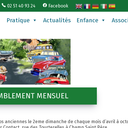
02 51 40 93 24
Facebook
Pratique
Actualités
Enfance
Assoc
MBLEMENT MENSUEL
s anciennes le 2eme dimanche de chaque mois d’avril à oct
ur Contact, rue des Tourterelles à Champ Saint Père.