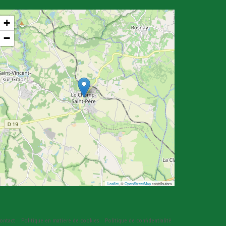
+
−
Leaflet
, ©
OpenStreetMap
contributors
ontact
Politique en matiere de cookies
Politique de confidentialité