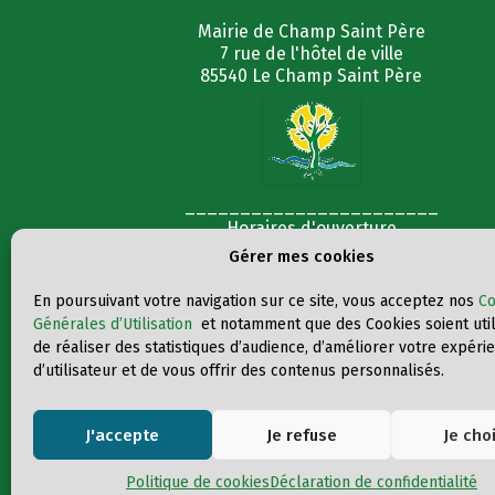
Mairie de Champ Saint Père
7 rue de l'hôtel de ville
85540 Le Champ Saint Père
_______________________
Horaires d'ouverture
Mardi au Vendredi matin : 8h45 -12h15
Gérer mes cookies
Lundi et Mercredi après-midi : 14h00 - 17h00
_______________________
En poursuivant votre navigation sur ce site, vous acceptez nos
Co
Générales d’Utilisation
et notamment que des Cookies soient utili
02 51 40 93 24
de réaliser des statistiques d’audience, d’améliorer votre expéri
Nous contacter
d’utilisateur et de vous offrir des contenus personnalisés.
J'accepte
Je refuse
Je cho
Politique de cookies
Déclaration de confidentialité
© Mairie de Champ sa