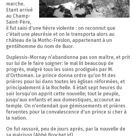
marche.
Etant arrivé
au Champ-
Saint-Père,
il fut saisi d'une fièvre violente : on reconnut que
c'était une pleurésie et on le transporta alors au
château de la Mothc-Freslon, appartenant à un
gentilhomme du nom de Buor.
Duplessis-Mornay n'abandonna pas son maître, et prit
sur lui de le faire soigner: le mal lit beaucoup de
progrès, malgré tous les soins prodigués par M.
d'Orthoman. Le prince donna ordre qu'on fit des
prières pour lui dans toutes les églises réformées, et
principalement à la Rochelle. Il était sept heures du
soir lorsqu'on apprit cette nouvelle; tout le peuple,
jusqu'aux enfants et aux domestiques, accourut au
temple. On n'entendait que gémissements et prières
ferventes pour la convalescence d'un prince si cher à
la nation.
On fut rassuré, peu de jours après, par la nouvelle de
sa guérison (Abbé Brochet,id).